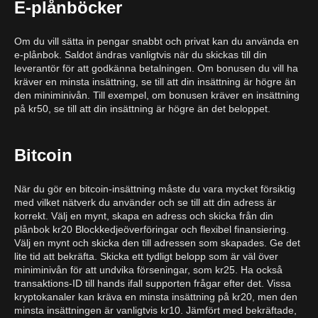
E-plånböcker
Om du vill sätta in pengar snabbt och privat kan du använda en
e-plånbok. Saldot ändras vanligtvis när du skickas till din
leverantör för att godkänna betalningen. Om bonusen du vill ha
kräver en minsta insättning, se till att din insättning är högre än
den miniminivån. Till exempel, om bonusen kräver en insättning
på kr50, se till att din insättning är högre än det beloppet.
Bitcoin
När du gör en bitcoin-insättning måste du vara mycket försiktig
med vilket nätverk du använder och se till att din adress är
korrekt. Välj en mynt, skapa en adress och skicka från din
plånbok kr20 Blockkedjeöverföringar och flexibel finansiering.
Välj en mynt och skicka den till adressen som skapades. Ge det
lite tid att bekräfta. Skicka ett tydligt belopp som är väl över
miniminivån för att undvika förseningar, som kr25. Ha också
transaktions-ID till hands ifall supporten frågar efter det. Vissa
kryptokanaler kan kräva en minsta insättning på kr20, men den
minsta insättningen är vanligtvis kr10. Jämfört med bekräftade,