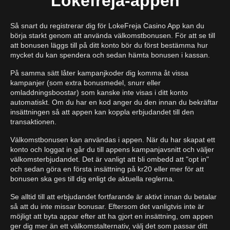
Lokefreja-appen
Så snart du registrerar dig för LokeFreja Casino App kan du
börja starkt genom att använda välkomstbonusen. För att se till
att bonusen läggs till på ditt konto bör du först bestämma hur
mycket du kan spendera och sedan hämta bonusen i kassan.
På samma sätt låter kampanjkoder dig komma åt vissa
kampanjer (som extra bonusmedel, snurr eller
omladdningsboostar) som kanske inte visas i ditt konto
automatiskt. Om du har en kod anger du den innan du bekräftar
insättningen så att appen kan koppla erbjudandet till den
transaktionen.
Välkomstbonusen kan användas i appen. När du har skapat ett
konto och loggat in går du till appens kampanjavsnitt och väljer
välkomsterbjudandet. Det är vanligt att bli ombedd att "opt in"
och sedan göra en första insättning på kr20 eller mer för att
bonusen ska ges till dig enligt de aktuella reglerna.
Se alltid till att erbjudandet fortfarande är aktivt innan du betalar
så att du inte missar bonusar. Eftersom det vanligtvis inte är
möjligt att byta appar efter att ha gjort en insättning, om appen
ger dig mer än ett välkomstalternativ, välj det som passar ditt