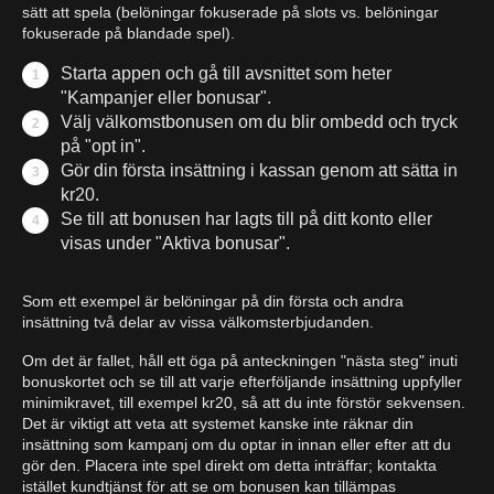
sätt att spela (belöningar fokuserade på slots vs. belöningar
fokuserade på blandade spel).
Starta appen och gå till avsnittet som heter
"Kampanjer eller bonusar".
Välj välkomstbonusen om du blir ombedd och tryck
på "opt in".
Gör din första insättning i kassan genom att sätta in
kr20.
Se till att bonusen har lagts till på ditt konto eller
visas under "Aktiva bonusar".
Som ett exempel är belöningar på din första och andra
insättning två delar av vissa välkomsterbjudanden.
Om det är fallet, håll ett öga på anteckningen "nästa steg" inuti
bonuskortet och se till att varje efterföljande insättning uppfyller
minimikravet, till exempel kr20, så att du inte förstör sekvensen.
Det är viktigt att veta att systemet kanske inte räknar din
insättning som kampanj om du optar in innan eller efter att du
gör den. Placera inte spel direkt om detta inträffar; kontakta
istället kundtjänst för att se om bonusen kan tillämpas