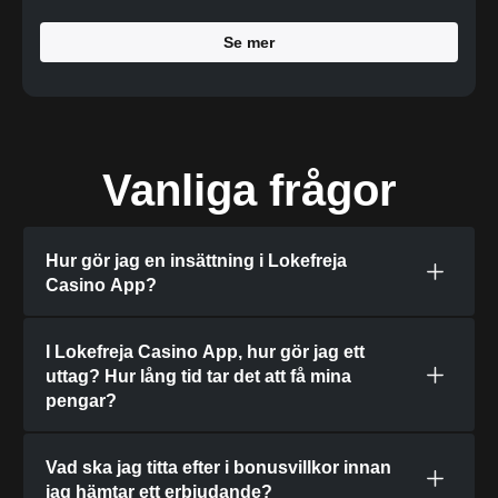
Se mer
Vanliga frågor
Hur gör jag en insättning i Lokefreja
Casino App?
I Lokefreja Casino App, hur gör jag ett
uttag? Hur lång tid tar det att få mina
pengar?
Vad ska jag titta efter i bonusvillkor innan
jag hämtar ett erbjudande?