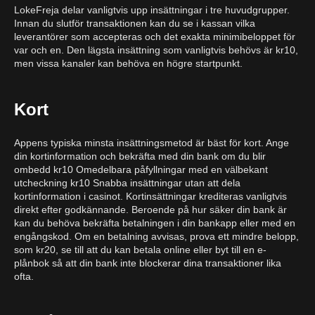
LokeFreja delar vanligtvis upp insättningar i tre huvudgrupper.
Innan du slutför transaktionen kan du se i kassan vilka
leverantörer som accepteras och det exakta minimibeloppet för
var och en. Den lägsta insättning som vanligtvis behövs är kr10,
men vissa kanaler kan behöva en högre startpunkt.
Kort
Appens typiska minsta insättningsmetod är bäst för kort. Ange
din kortinformation och bekräfta med din bank om du blir
ombedd kr10 Omedelbara påfyllningar med en välbekant
utcheckning kr10 Snabba insättningar utan att dela
kortinformation i casinot. Kortinsättningar krediteras vanligtvis
direkt efter godkännande. Beroende på hur säker din bank är
kan du behöva bekräfta betalningen i din bankapp eller med en
engångskod. Om en betalning avvisas, prova ett mindre belopp,
som kr20, se till att du kan betala online eller byt till en e-
plånbok så att din bank inte blockerar dina transaktioner lika
ofta.