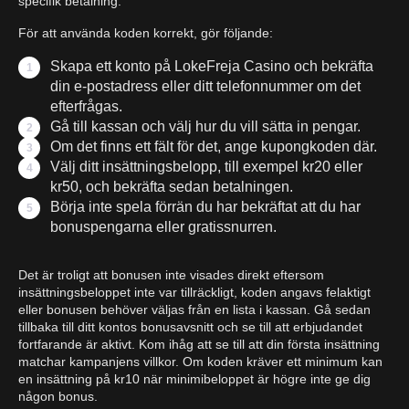
specifik betalning.
För att använda koden korrekt, gör följande:
Skapa ett konto på LokeFreja Casino och bekräfta
din e-postadress eller ditt telefonnummer om det
efterfrågas.
Gå till kassan och välj hur du vill sätta in pengar.
Om det finns ett fält för det, ange kupongkoden där.
Välj ditt insättningsbelopp, till exempel kr20 eller
kr50, och bekräfta sedan betalningen.
Börja inte spela förrän du har bekräftat att du har
bonuspengarna eller gratissnurren.
Det är troligt att bonusen inte visades direkt eftersom
insättningsbeloppet inte var tillräckligt, koden angavs felaktigt
eller bonusen behöver väljas från en lista i kassan. Gå sedan
tillbaka till ditt kontos bonusavsnitt och se till att erbjudandet
fortfarande är aktivt. Kom ihåg att se till att din första insättning
matchar kampanjens villkor. Om koden kräver ett minimum kan
en insättning på kr10 när minimibeloppet är högre inte ge dig
någon bonus.