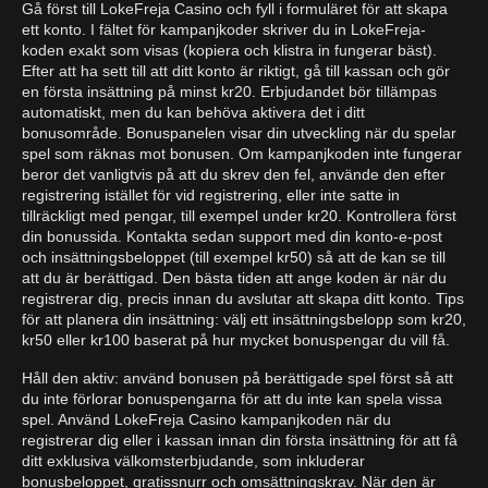
Gå först till LokeFreja Casino och fyll i formuläret för att skapa
ett konto. I fältet för kampanjkoder skriver du in LokeFreja-
koden exakt som visas (kopiera och klistra in fungerar bäst).
Efter att ha sett till att ditt konto är riktigt, gå till kassan och gör
en första insättning på minst kr20. Erbjudandet bör tillämpas
automatiskt, men du kan behöva aktivera det i ditt
bonusområde. Bonuspanelen visar din utveckling när du spelar
spel som räknas mot bonusen. Om kampanjkoden inte fungerar
beror det vanligtvis på att du skrev den fel, använde den efter
registrering istället för vid registrering, eller inte satte in
tillräckligt med pengar, till exempel under kr20. Kontrollera först
din bonussida. Kontakta sedan support med din konto-e-post
och insättningsbeloppet (till exempel kr50) så att de kan se till
att du är berättigad. Den bästa tiden att ange koden är när du
registrerar dig, precis innan du avslutar att skapa ditt konto. Tips
för att planera din insättning: välj ett insättningsbelopp som kr20,
kr50 eller kr100 baserat på hur mycket bonuspengar du vill få.
Håll den aktiv: använd bonusen på berättigade spel först så att
du inte förlorar bonuspengarna för att du inte kan spela vissa
spel. Använd LokeFreja Casino kampanjkoden när du
registrerar dig eller i kassan innan din första insättning för att få
ditt exklusiva välkomsterbjudande, som inkluderar
bonusbeloppet, gratissnurr och omsättningskrav. När den är