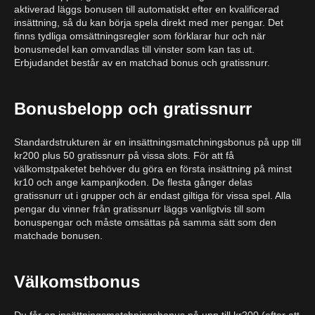
aktiverad läggs bonusen till automatiskt efter en kvalificerad
insättning, så du kan börja spela direkt med mer pengar. Det
finns tydliga omsättningsregler som förklarar hur och när
bonusmedel kan omvandlas till vinster som kan tas ut.
Erbjudandet består av en matchad bonus och gratissnurr.
Bonusbelopp och gratissnurr
Standardstrukturen är en insättningsmatchningsbonus på upp till
kr200 plus 50 gratissnurr på vissa slots. För att få
välkomstpaketet behöver du göra en första insättning på minst
kr10 och ange kampanjkoden. De flesta gånger delas
gratissnurr ut i grupper och är endast giltiga för vissa spel. Alla
pengar du vinner från gratissnurr läggs vanligtvis till som
bonuspengar och måste omsättas på samma sätt som den
matchade bonusen.
Välkomstbonus
Du får en insättningsmatchningsbonus på upp till kr200 (efter att