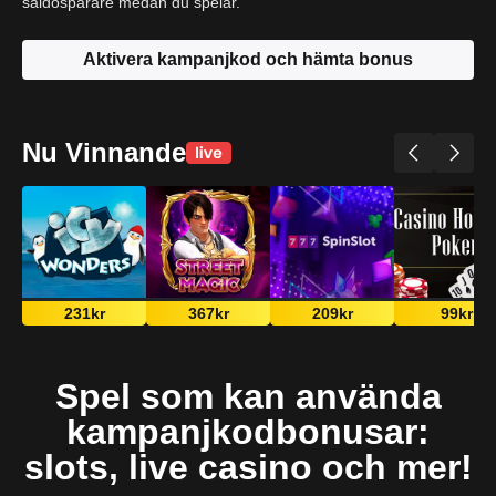
saldospårare medan du spelar.
Aktivera kampanjkod och hämta bonus
Nu Vinnande
231kr
367kr
209kr
99kr
Spel som kan använda
kampanjkodbonusar:
slots, live casino och mer!