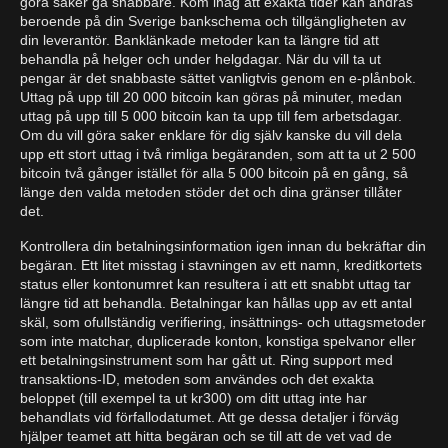
göra saker gå snabbare. Kom ihåg att exakta tider kan ändras
beroende på din Sverige bankschema och tillgängligheten av
din leverantör. Banklänkade metoder kan ta längre tid att
behandla på helger och under helgdagar. När du vill ta ut
pengar är det snabbaste sättet vanligtvis genom en e-plånbok.
Uttag på upp till 20 000 bitcoin kan göras på minuter, medan
uttag på upp till 5 000 bitcoin kan ta upp till fem arbetsdagar.
Om du vill göra saker enklare för dig själv kanske du vill dela
upp ett stort uttag i två rimliga begäranden, som att ta ut 2 500
bitcoin två gånger istället för alla 5 000 bitcoin på en gång, så
länge den valda metoden stöder det och dina gränser tillåter
det.
Kontrollera din betalningsinformation igen innan du bekräftar din
begäran. Ett litet misstag i stavningen av ett namn, kreditkortets
status eller kontonumret kan resultera i att ett snabbt uttag tar
längre tid att behandla. Betalningar kan hållas upp av ett antal
skäl, som ofullständig verifiering, insättnings- och uttagsmetoder
som inte matchar, duplicerade konton, konstiga spelvanor eller
ett betalningsinstrument som har gått ut. Ring support med
transaktions-ID, metoden som användes och det exakta
beloppet (till exempel ta ut kr300) om ditt uttag inte har
behandlats vid förfallodatumet. Att ge dessa detaljer i förväg
hjälper teamet att hitta begäran och se till att de vet vad de