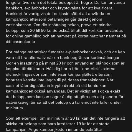
fungera, även om det totala beloppet är högre. Du kan använda
bankkort, e-plånböcker och kryptovaluta för att kvalificera.
Bankkort är vanligtvis det enklaste sättet att använda en
kampanjkod eftersom betalningen går direkt genom
casinokassan. Om din insättning nekas, prova ett mindre
belopp, som 20 till 50 kr. Se också till att ditt kort kan användas
för online gambling och att namnet på kortet matchar namnet på
ditt casinokonto.
För många människor fungerar e-plånböcker också, och de kan
vara ett bra alternativ när en bank begränsar kortinsättningar.
Gör en insättning på minst 20 kr och använd en plånbok som är
kopplad till ditt konto. Håll dig borta från "one-click" externa
utcheckningssidor som inte visar kampanjfältet, eftersom
bonusen kanske inte läggs till på dessa transaktioner. När
casinot låter dig sätta in krypto direkt på ditt konto kan
kampanjkoden också användas. Det är viktigt att skicka exakt
det belopp som kassan säger åt dig att göra och att planera för
nätverksavgifter så att det belopp du tar emot inte faller under
minimum.
Som ett exempel, om minimum är 20 kr, kan det inte fungera att
skicka ett belopp som bara krediterar 19 kr för att starta
kampanjen. Ange kampanjkoden innan du bekräftar