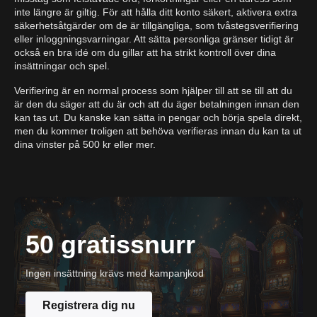
inte längre är giltig. För att hålla ditt konto säkert, aktivera extra
säkerhetsåtgärder om de är tillgängliga, som tvåstegsverifiering
eller inloggningsvarningar. Att sätta personliga gränser tidigt är
också en bra idé om du gillar att ha strikt kontroll över dina
insättningar och spel.
Verifiering är en normal process som hjälper till att se till att du
är den du säger att du är och att du äger betalningen innan den
kan tas ut. Du kanske kan sätta in pengar och börja spela direkt,
men du kommer troligen att behöva verifieras innan du kan ta ut
dina vinster på 500 kr eller mer.
50 gratissnurr
Ingen insättning krävs med kampanjkod
Registrera dig nu