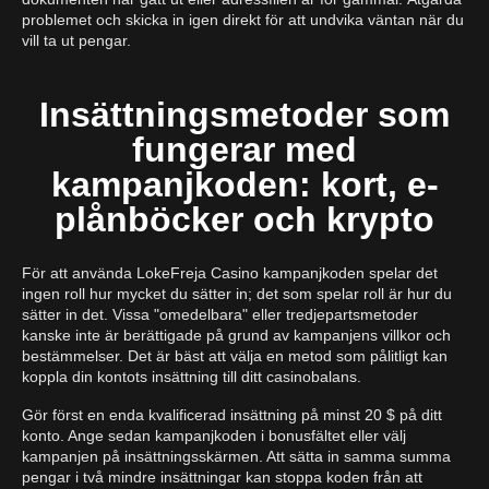
problemet och skicka in igen direkt för att undvika väntan när du
vill ta ut pengar.
Insättningsmetoder som
fungerar med
kampanjkoden: kort, e-
plånböcker och krypto
För att använda LokeFreja Casino kampanjkoden spelar det
ingen roll hur mycket du sätter in; det som spelar roll är hur du
sätter in det. Vissa "omedelbara" eller tredjepartsmetoder
kanske inte är berättigade på grund av kampanjens villkor och
bestämmelser. Det är bäst att välja en metod som pålitligt kan
koppla din kontots insättning till ditt casinobalans.
Gör först en enda kvalificerad insättning på minst 20 $ på ditt
konto. Ange sedan kampanjkoden i bonusfältet eller välj
kampanjen på insättningsskärmen. Att sätta in samma summa
pengar i två mindre insättningar kan stoppa koden från att