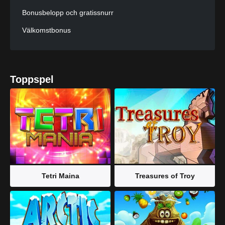
Bonusbelopp och gratissnurr
Välkomstbonus
Spel som kan använda kampanjkodbonusar: slots, live
casino och mer!
Maxvinst, insatsgränser och utgångsdatum
Toppspel
Registrera dig på Lokefreja Casino: Konto skapande
och verifiering
Steg för att skapa ett konto
Identifiering
Insättningsmetoder som fungerar med kampanjkoden:
kort, e-plånböcker och krypto
Tetri Maina
Treasures of Troy
Snabba uttag på Lokefreja: utbetalningstider, metoder
och bevis
Innan du använder en Lokefreja Casino kampanjkod, se
till att du känner till minimi- och maximigränserna