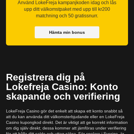
Använd LokeFreja kampanjkoden idag och lås
upp ditt välkomstpaket med upp till kr200
matchning och 50 gratissnurr.
Hämta min bonus
Registrera dig på
Lokefreja Casino: Konto
skapande och verifiering
LokeFreja Casino gör det enkelt att skapa ett konto snabbt så
att du kan använda ditt välkomsterbjudande eller en LokeFreja
Casino kupongkod direkt. Det är viktigt att ge korrekt information
om dig själv direkt; dessa kommer att jämföras under verifiering
för att hålla ditt saldo och uttag säkra. För spelare i Sverige, är