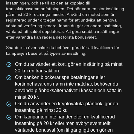
insättningen, och se till att den är kopplad till
transaktionssammanfattningen. Det bör vara en stor insättning
på minst 20 kr och inga mindre. Använd en metod som är
registrerad under ditt eget namn för att undvika att behöva
vänta på verifiering senare. Innan du gör en andra insättning,
vänta på att saldot uppdateras. Att göra snabba insättningar
efter varandra kan radera det första bonusvalet.
Snabb lista över saker du behöver göra för att kvalificera för
kampanjen baserat på typen av insättning:
Om du använder ett kort, gör en insättning på minst
20 kr i en transaktion.
Om banken blockerar spelbetalningar eller
kortinnehavarens namn inte matchar, behöver du
använda plånboksalternativet i kassan och sätta in
minst 20 kr.
Om du använder en kryptovaluta-plånbok, gör en
insättning på minst 20 kr.
Om kampanjen inte händer efter en kvalificerad
insättning på 20 kr eller mer, avbryt eventuellt
väntande bonusval (om tillgängligt) och gör en