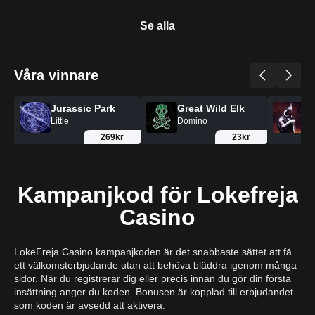
Se alla
Våra vinnare
Jurassic Park
Great Wild Elk
Tr
Little
Domino
El
269kr
23kr
Kampanjkod för Lokefreja
Casino
LokeFreja Casino kampanjkoden är det snabbaste sättet att få
ett välkomsterbjudande utan att behöva bläddra igenom många
sidor. När du registrerar dig eller precis innan du gör din första
insättning anger du koden. Bonusen är kopplad till erbjudandet
som koden är avsedd att aktivera.